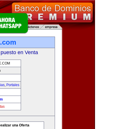
e.com
 puesto en Venta
E.COM
m
ias
,
Portales
om
tas
ealizar una Oferta