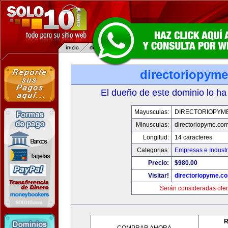
directoriopym
El dueño de este dominio lo ha
Mayusculas:
DIRECTORIOPYM
Minusculas:
directoriopyme.co
Longitud:
14 caracteres
Categorias:
Empresas e Industr
Precio:
$980.00
Visitar!
directoriopyme.c
Serán consideradas ofer
R