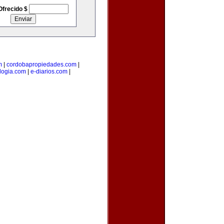
Ofrecido $
m
|
cordobapropiedades.com
|
ologia.com
|
e-diarios.com
|