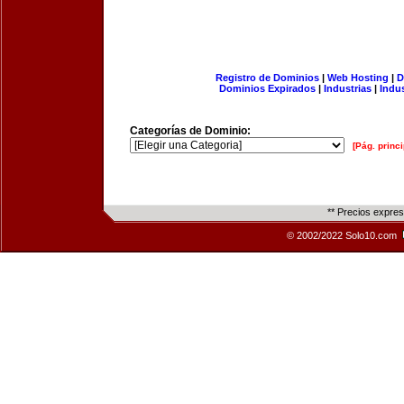
Registro de Dominios
|
Web Hosting
|
D
Dominios Expirados
|
Industrias
|
Indu
Categorías de Dominio:
[Pág. princi
** Precios expre
© 2002/2022 Solo10.com