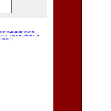
estinosvacacionales.com
|
ros.com
|
reservarboletos.com
|
leos.com
|