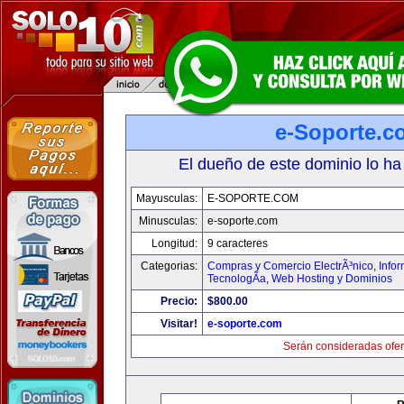
e-Soporte.c
El dueño de este dominio lo ha
Mayusculas:
E-SOPORTE.COM
Minusculas:
e-soporte.com
Longitud:
9 caracteres
Categorias:
Compras y Comercio ElectrÃ³nico
,
Info
TecnologÃ­a
,
Web Hosting y Dominios
Precio:
$800.00
Visitar!
e-soporte.com
Serán consideradas ofer