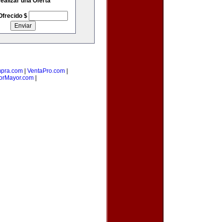
ealizar una Oferta
Ofrecido $
pra.com
|
VentaPro.com
|
rMayor.com
|