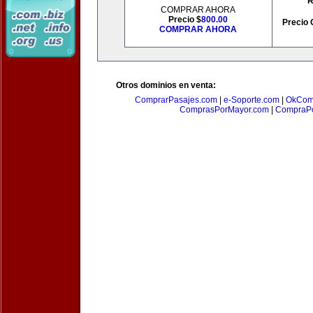
R
COMPRAR AHORA
Precio $
800.00
Precio 
COMPRAR AHORA
Otros dominios en venta:
ComprarPasajes.com
|
e-Soporte.com
|
OkCom
ComprasPorMayor.com
|
CompraPo