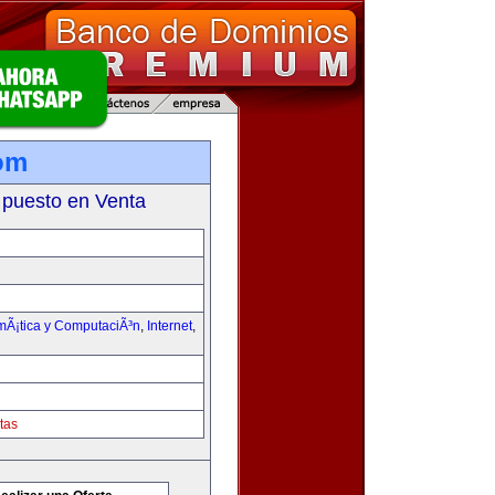
om
 puesto en Venta
rmÃ¡tica y ComputaciÃ³n
,
Internet
,
tas