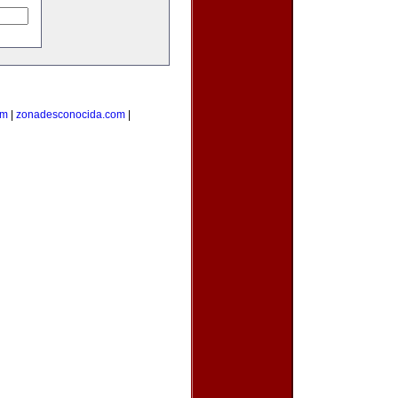
om
|
zonadesconocida.com
|