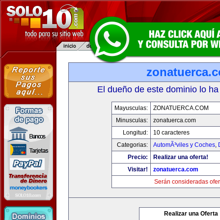
zonatuerca.
El dueño de este dominio lo ha
Mayusculas:
ZONATUERCA.COM
Minusculas:
zonatuerca.com
Longitud:
10 caracteres
Categorias:
AutomÃ³viles y Coches
,
Precio:
Realizar una oferta!
Visitar!
zonatuerca.com
Serán consideradas ofer
Realizar una Oferta