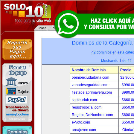
Dominios de la Categoría
42 dominios en esta categ
Mostrando 1 de 42
Nombre de Dominio
Precio
opinionciudadana.com
$2,900.
zonadeseguridad.com
$990.0
fiestadelaprimavera.com
$980.0
sociosclub.com
$660.0
registrosocial.com
$650.0
RegistroDeNombres.com
$600.0
e-Voto.com
$550.0
areajoven.com
Ofertar