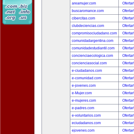
areamujer.com
Ofertar
buscaromance.com
Ofertar
cibercitas.com
Ofertar
clubdeciencias.com
Ofertar
compromisociudadano.com
Ofertar
comunidadargentina.com
Ofertar
comunidadestudiantil.com
Ofertar
concienciaecologica.com
Ofertar
concienciasocial.com
Ofertar
e-ciudadanos.com
Ofertar
e-comunidad.com
Ofertar
e-jovenes.com
Ofertar
e-Mujer.com
Ofertar
e-mujeres.com
Ofertar
e-padres.com
Ofertar
e-voluntarios.com
Ofertar
eciudadanos.com
Ofertar
ejovenes.com
Ofertar