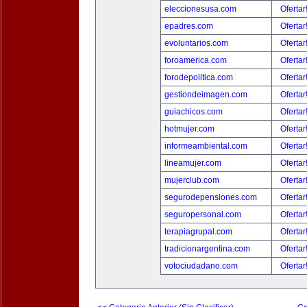
eleccionesusa.com
Ofertar
epadres.com
Ofertar
evoluntarios.com
Ofertar
foroamerica.com
Ofertar
forodepolitica.com
Ofertar
gestiondeimagen.com
Ofertar
guiachicos.com
Ofertar
hotmujer.com
Ofertar
informeambiental.com
Ofertar
lineamujer.com
Ofertar
mujerclub.com
Ofertar
segurodepensiones.com
Ofertar
seguropersonal.com
Ofertar
terapiagrupal.com
Ofertar
tradicionargentina.com
Ofertar
votociudadano.com
Ofertar