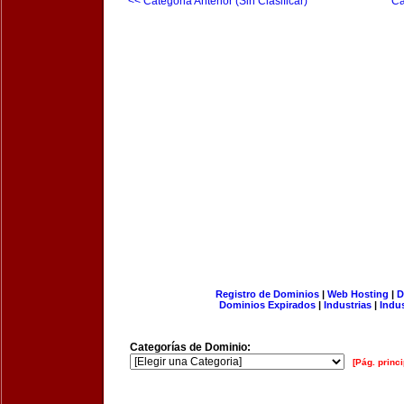
<< Categoria Anterior (Sin Clasificar)
Ca
Registro de Dominios
|
Web Hosting
|
D
Dominios Expirados
|
Industrias
|
Indu
Categorías de Dominio:
[Pág. princi