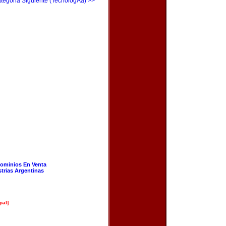
tegoria Siguiente (TecnologÃ­a) >>
ominios En Venta
strias Argentinas
pal]